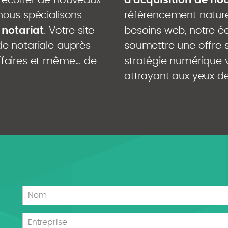
récolter de nouveaux
d'acquisition de no
 nous spécialisons
référencement nature
 notariat
. Votre site
besoins web, notre é
de notariale auprès
soumettre une offre 
ffaires et même... de
stratégie numérique vi
attrayant aux yeux de
Nom
Entreprise